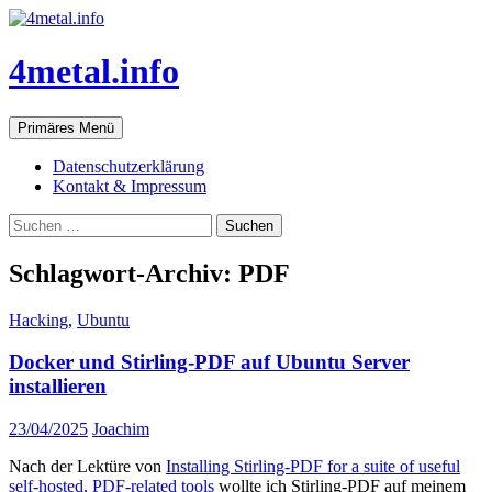
Zum
Inhalt
springen
4metal.info
Suchen
Primäres Menü
Datenschutzerklärung
Kontakt & Impressum
Suchen
nach:
Schlagwort-Archiv: PDF
Hacking
,
Ubuntu
Docker und Stirling-PDF auf Ubuntu Server
installieren
23/04/2025
Joachim
Nach der Lektüre von
Installing Stirling-PDF for a suite of useful
self-hosted, PDF-related tools
wollte ich Stirling-PDF auf meinem