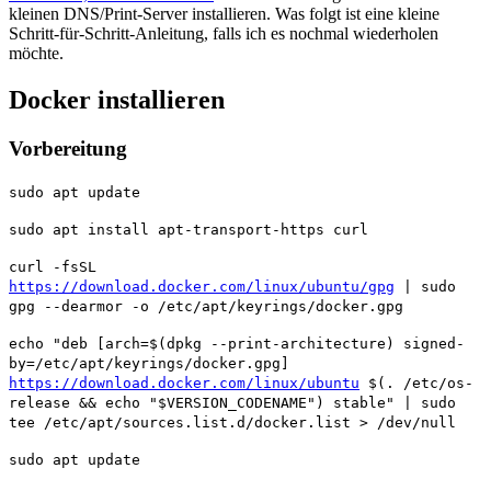
kleinen DNS/Print-Server installieren. Was folgt ist eine kleine
Schritt-für-Schritt-Anleitung, falls ich es nochmal wiederholen
möchte.
Docker installieren
Vorbereitung
sudo apt update
sudo apt install apt-transport-https curl
curl -fsSL
https://download.docker.com/linux/ubuntu/gpg
| sudo
gpg --dearmor -o /etc/apt/keyrings/docker.gpg
echo "deb [arch=$(dpkg --print-architecture) signed-
by=/etc/apt/keyrings/docker.gpg]
https://download.docker.com/linux/ubuntu
$(. /etc/os-
release && echo "$VERSION_CODENAME") stable" | sudo
tee /etc/apt/sources.list.d/docker.list > /dev/null
sudo apt update