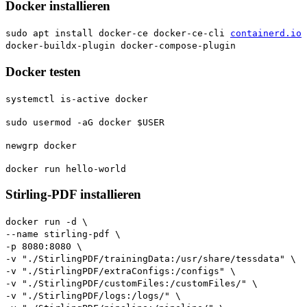
Docker installieren
sudo apt install docker-ce docker-ce-cli
containerd.io
docker-buildx-plugin docker-compose-plugin
Docker testen
systemctl is-active docker
sudo usermod -aG docker $USER
newgrp docker
docker run hello-world
Stirling-PDF installieren
docker run -d \
--name stirling-pdf \
-p 8080:8080 \
-v "./StirlingPDF/trainingData:/usr/share/tessdata" \
-v "./StirlingPDF/extraConfigs:/configs" \
-v "./StirlingPDF/customFiles:/customFiles/" \
-v "./StirlingPDF/logs:/logs/" \