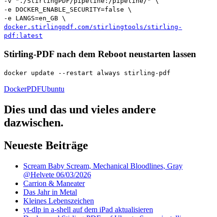
-v "./StirlingPDF/pipeline:/pipeline/" \
-e DOCKER_ENABLE_SECURITY=false \
-e LANGS=en_GB \
docker.stirlingpdf.com/stirlingtools/stirling-
pdf:latest
Stirling-PDF nach dem Reboot neustarten lassen
docker update --restart always stirling-pdf
Docker
PDF
Ubuntu
Dies und das und vieles andere
dazwischen.
Neueste Beiträge
Scream Baby Scream, Mechanical Bloodlines, Gray
@Helvete 06/03/2026
Carrion & Maneater
Das Jahr in Metal
Kleines Lebenszeichen
yt-dlp in a-shell auf dem iPad aktualisieren