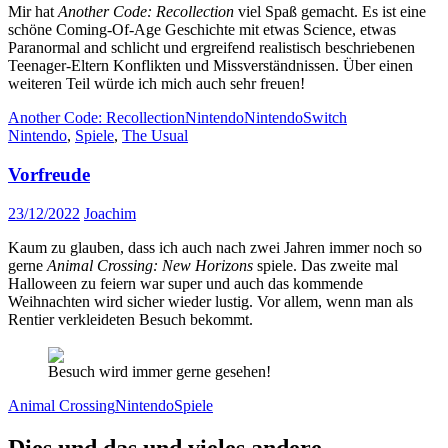
Mir hat
Another Code: Recollection
viel Spaß gemacht. Es ist eine
schöne Coming-Of-Age Geschichte mit etwas Science, etwas
Paranormal and schlicht und ergreifend realistisch beschriebenen
Teenager-Eltern Konflikten und Missverständnissen. Über einen
weiteren Teil würde ich mich auch sehr freuen!
Another Code: Recollection
Nintendo
NintendoSwitch
Nintendo
,
Spiele
,
The Usual
Vorfreude
23/12/2022
Joachim
Kaum zu glauben, dass ich auch nach zwei Jahren immer noch so
gerne
Animal Crossing: New Horizons
spiele. Das zweite mal
Halloween zu feiern war super und auch das kommende
Weihnachten wird sicher wieder lustig. Vor allem, wenn man als
Rentier verkleideten Besuch bekommt.
Besuch wird immer gerne gesehen!
Animal Crossing
Nintendo
Spiele
Dies und das und vieles andere