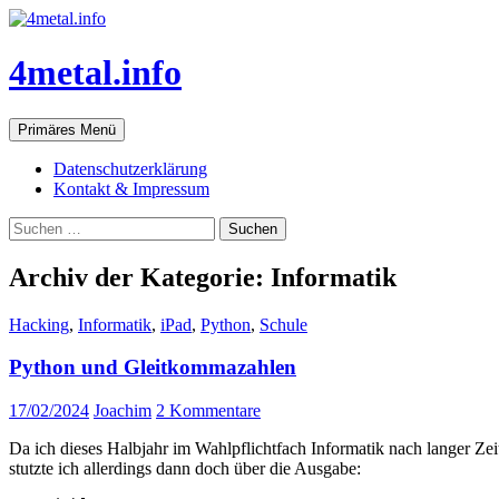
Zum
Inhalt
springen
4metal.info
Suchen
Primäres Menü
Datenschutzerklärung
Kontakt & Impressum
Suchen
nach:
Archiv der Kategorie: Informatik
Hacking
,
Informatik
,
iPad
,
Python
,
Schule
Python und Gleitkommazahlen
17/02/2024
Joachim
2 Kommentare
Da ich dieses Halbjahr im Wahlpflichtfach Informatik nach langer Z
stutzte ich allerdings dann doch über die Ausgabe: