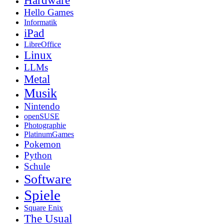
Hardware
Hello Games
Informatik
iPad
LibreOffice
Linux
LLMs
Metal
Musik
Nintendo
openSUSE
Photographie
PlatinumGames
Pokemon
Python
Schule
Software
Spiele
Square Enix
The Usual