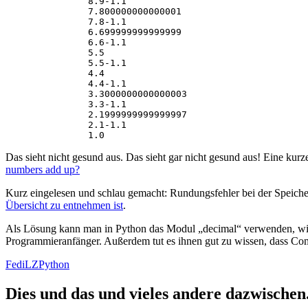
8.9-1.1
7.800000000000001
7.8-1.1
6.699999999999999
6.6-1.1
5.5
5.5-1.1
4.4
4.4-1.1
3.3000000000000003
3.3-1.1
2.1999999999999997
2.1-1.1
1.0
Das sieht nicht gesund aus. Das sieht gar nicht gesund aus! Eine kurze
numbers add up?
Kurz eingelesen und schlau gemacht: Rundungsfehler bei der Speiche
Übersicht zu entnehmen ist
.
Als Lösung kann man in Python das Modul „decimal“ verwenden, w
Programmieranfänger. Außerdem tut es ihnen gut zu wissen, dass Com
FediLZ
Python
Dies und das und vieles andere dazwischen