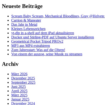
Neueste Beiträge
Scream Baby Scream, Mechanical Bloodlines, Gray @Helvete
Carrion & Maneater
Das Jahr in Metal
Kleines Lebenszeichen
yt-dlp in a-shell auf dem iPad aktualisieren
Docker und Stirling-PDF auf Ubuntu Server installieren
Geometrical Pocket Tripod PROv2
MP3 aus MP4 extrahieren
Zum Jahresstart: Was auf die Ohren!
Von einem der auszog, seine Musik zu streamen
Archiv
März 2026
Dezember 2025
September 2025
Juni 2025
April 2025
März 2025
Januar 2025
Dezember 2024