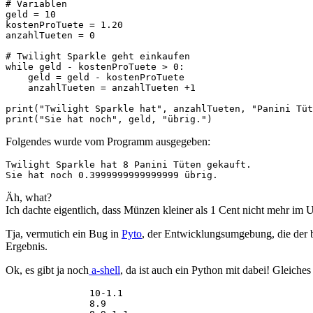
# Variablen

geld = 10

kostenProTuete = 1.20

anzahlTueten = 0

# Twilight Sparkle geht einkaufen

while geld - kostenProTuete > 0:

    geld = geld - kostenProTuete

    anzahlTueten = anzahlTueten +1

print("Twilight Sparkle hat", anzahlTueten, "Panini Tüt
print("Sie hat noch", geld, "übrig.")
Folgendes wurde vom Programm ausgegeben:
Twilight Sparkle hat 8 Panini Tüten gekauft.

Sie hat noch 0.3999999999999999 übrig.
Äh, what?
Ich dachte eigentlich, dass Münzen kleiner als 1 Cent nicht mehr im
Tja, vermutich ein Bug in
Pyto
, der Entwicklungsumgebung, die der be
Ergebnis.
Ok, es gibt ja noch
a-shell
, da ist auch ein Python mit dabei! Gleich
10-1.1
8.9