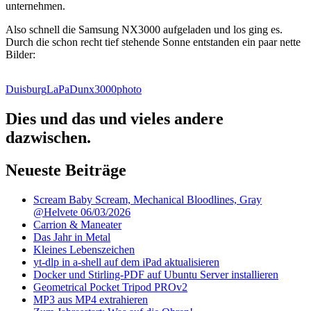
unternehmen.
Also schnell die Samsung NX3000 aufgeladen und los ging es.
Durch die schon recht tief stehende Sonne entstanden ein paar nette
Bilder:
Duisburg
LaPaDu
nx3000
photo
Dies und das und vieles andere
dazwischen.
Neueste Beiträge
Scream Baby Scream, Mechanical Bloodlines, Gray
@Helvete 06/03/2026
Carrion & Maneater
Das Jahr in Metal
Kleines Lebenszeichen
yt-dlp in a-shell auf dem iPad aktualisieren
Docker und Stirling-PDF auf Ubuntu Server installieren
Geometrical Pocket Tripod PROv2
MP3 aus MP4 extrahieren