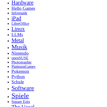
Hardware
Hello Games
Informatik
iPad
LibreOffice
Linux
LLMs
Metal
Musik
Nintendo
openSUSE
Photographie
PlatinumGames
Pokemon
Python
Schule
Software
Spiele
Square Enix
The Usual