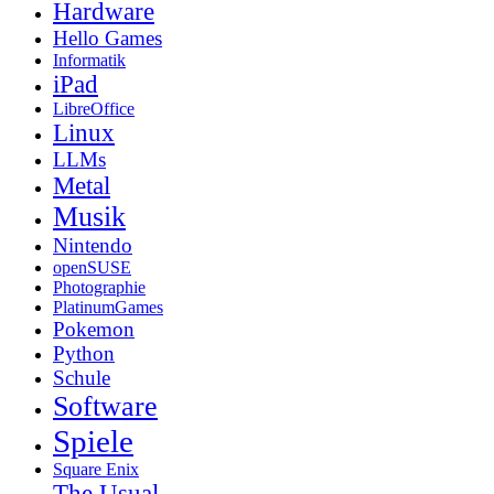
Hardware
Hello Games
Informatik
iPad
LibreOffice
Linux
LLMs
Metal
Musik
Nintendo
openSUSE
Photographie
PlatinumGames
Pokemon
Python
Schule
Software
Spiele
Square Enix
The Usual