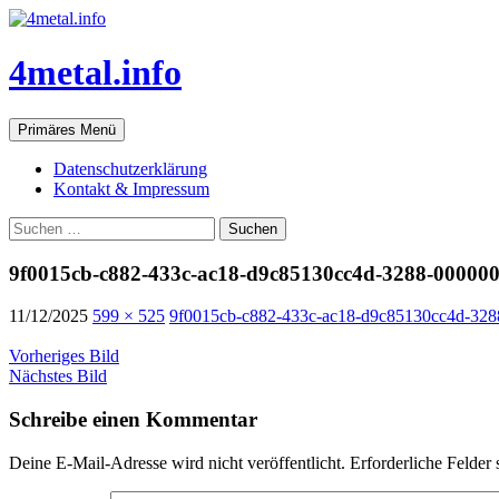
Zum
Inhalt
springen
4metal.info
Suchen
Primäres Menü
Datenschutzerklärung
Kontakt & Impressum
Suchen
nach:
9f0015cb-c882-433c-ac18-d9c85130cc4d-3288-000000
11/12/2025
599 × 525
9f0015cb-c882-433c-ac18-d9c85130cc4d-3288
Vorheriges Bild
Nächstes Bild
Schreibe einen Kommentar
Deine E-Mail-Adresse wird nicht veröffentlicht.
Erforderliche Felder 