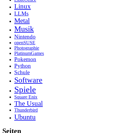
Linux
LLMs
Metal
Musik
Nintendo
openSUSE
Photographie
PlatinumGames
Pokemon
Python
Schule
Software
Spiele
Square Enix
The Usual
Thunderbird
Ubuntu
Seiten