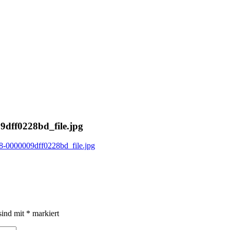
9dff0228bd_file.jpg
-0000009dff0228bd_file.jpg
sind mit
*
markiert