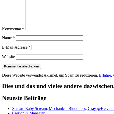
Kommentar
*
Name
*
E-Mail-Adresse
*
Website
Diese Website verwendet Akismet, um Spam zu reduzieren.
Erfahre,
Dies und das und vieles andere dazwischen
Neueste Beiträge
Scream Baby Scream, Mechanical Bloodlines, Gray @Helvete
Carrion & Maneater