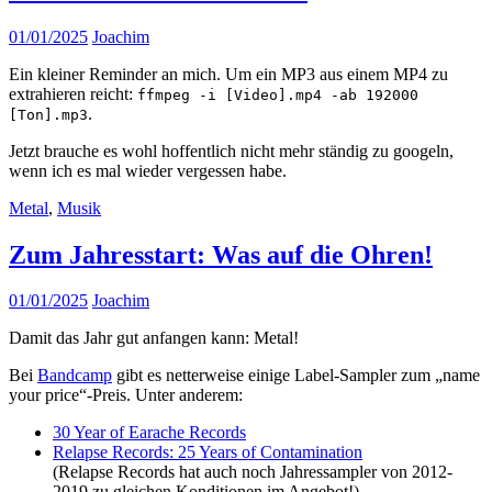
01/01/2025
Joachim
Ein kleiner Reminder an mich. Um ein MP3 aus einem MP4 zu
extrahieren reicht:
ffmpeg -i [Video].mp4 -ab 192000
.
[Ton].mp3
Jetzt brauche es wohl hoffentlich nicht mehr ständig zu googeln,
wenn ich es mal wieder vergessen habe.
Metal
,
Musik
Zum Jahresstart: Was auf die Ohren!
01/01/2025
Joachim
Damit das Jahr gut anfangen kann: Metal!
Bei
Bandcamp
gibt es netterweise einige Label-Sampler zum „name
your price“-Preis. Unter anderem:
30 Year of Earache Records
Relapse Records: 25 Years of Contamination
(Relapse Records hat auch noch Jahressampler von 2012-
2019 zu gleichen Konditionen im Angebot!)