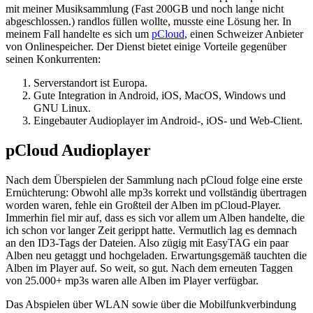
mit meiner Musiksammlung (Fast 200GB und noch lange nicht
abgeschlossen.) randlos füllen wollte, musste eine Lösung her. In
meinem Fall handelte es sich um
pCloud
, einen Schweizer Anbieter
von Onlinespeicher. Der Dienst bietet einige Vorteile gegenüber
seinen Konkurrenten:
Serverstandort ist Europa.
Gute Integration in Android, iOS, MacOS, Windows und
GNU Linux.
Eingebauter Audioplayer im Android-, iOS- und Web-Client.
pCloud Audioplayer
Nach dem Überspielen der Sammlung nach pCloud folge eine erste
Ernüchterung: Obwohl alle mp3s korrekt und vollständig übertragen
worden waren, fehle ein Großteil der Alben im pCloud-Player.
Immerhin fiel mir auf, dass es sich vor allem um Alben handelte, die
ich schon vor langer Zeit gerippt hatte. Vermutlich lag es demnach
an den ID3-Tags der Dateien. Also zügig mit EasyTAG ein paar
Alben neu getaggt und hochgeladen. Erwartungsgemäß tauchten die
Alben im Player auf. So weit, so gut. Nach dem erneuten Taggen
von 25.000+ mp3s waren alle Alben im Player verfügbar.
Das Abspielen über WLAN sowie über die Mobilfunkverbindung