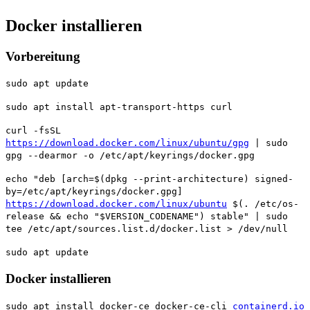
Docker installieren
Vorbereitung
sudo apt update
sudo apt install apt-transport-https curl
curl -fsSL
https://download.docker.com/linux/ubuntu/gpg
| sudo
gpg --dearmor -o /etc/apt/keyrings/docker.gpg
echo "deb [arch=$(dpkg --print-architecture) signed-
by=/etc/apt/keyrings/docker.gpg]
https://download.docker.com/linux/ubuntu
$(. /etc/os-
release && echo "$VERSION_CODENAME") stable" | sudo
tee /etc/apt/sources.list.d/docker.list > /dev/null
sudo apt update
Docker installieren
sudo apt install docker-ce docker-ce-cli
containerd.io