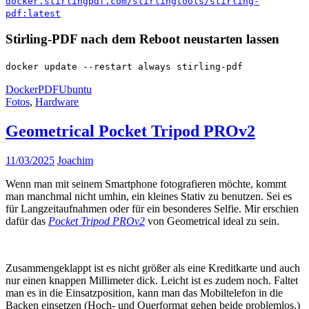
docker.stirlingpdf.com/stirlingtools/stirling-
pdf:latest
Stirling-PDF nach dem Reboot neustarten lassen
docker update --restart always stirling-pdf
Docker
PDF
Ubuntu
Fotos
,
Hardware
Geometrical Pocket Tripod PROv2
11/03/2025
Joachim
Wenn man mit seinem Smartphone fotografieren möchte, kommt
man manchmal nicht umhin, ein kleines Stativ zu benutzen. Sei es
für Langzeitaufnahmen oder für ein besonderes Selfie. Mir erschien
dafür das
Pocket Tripod PROv2
von Geometrical ideal zu sein.
Zusammengeklappt ist es nicht größer als eine Kreditkarte und auch
nur einen knappen Millimeter dick. Leicht ist es zudem noch. Faltet
man es in die Einsatzposition, kann man das Mobiltelefon in die
Backen einsetzen (Hoch- und Querformat gehen beide problemlos.)