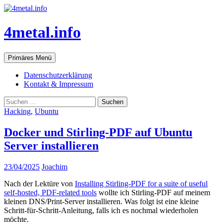
Zum
Inhalt
springen
4metal.info
Suchen
Primäres Menü
Datenschutzerklärung
Kontakt & Impressum
Suchen
nach:
Hacking
,
Ubuntu
Docker und Stirling-PDF auf Ubuntu
Server installieren
23/04/2025
Joachim
Nach der Lektüre von
Installing Stirling-PDF for a suite of useful
self-hosted, PDF-related tools
wollte ich Stirling-PDF auf meinem
kleinen DNS/Print-Server installieren. Was folgt ist eine kleine
Schritt-für-Schritt-Anleitung, falls ich es nochmal wiederholen
möchte.