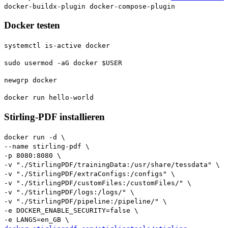
docker-buildx-plugin docker-compose-plugin
Docker testen
systemctl is-active docker
sudo usermod -aG docker $USER
newgrp docker
docker run hello-world
Stirling-PDF installieren
docker run -d \
--name stirling-pdf \
-p 8080:8080 \
-v "./StirlingPDF/trainingData:/usr/share/tessdata" \
-v "./StirlingPDF/extraConfigs:/configs" \
-v "./StirlingPDF/customFiles:/customFiles/" \
-v "./StirlingPDF/logs:/logs/" \
-v "./StirlingPDF/pipeline:/pipeline/" \
-e DOCKER_ENABLE_SECURITY=false \
-e LANGS=en_GB \